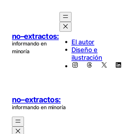
Saltar
al
contenido
no–extractos:
El au­tor
informando en
Diseño e
minoría
ilustración
Instagram
Threads
X
Linke
no–extractos:
informando en minoría