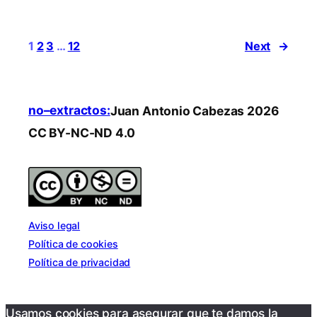
1
2
3
…
12
Next
→
no–extractos:
Juan Antonio Cabezas 2026
CC BY-NC-ND 4.0
Aviso legal
Política de cookies
Política de privacidad
Usamos cookies para asegurar que te damos la