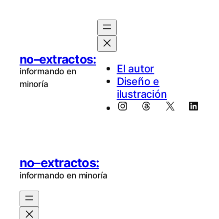
Saltar
al
contenido
no–extractos:
El au­tor
informando en
Diseño e
minoría
ilustración
Instagram
Threads
X
Linke
no–extractos:
informando en minoría