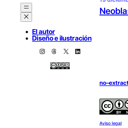
Neoblas
El autor
Diseño e ilustración
Instagram
Threads
X
LinkedIn
no–extrac
Aviso legal