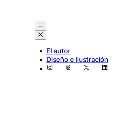
El au­tor
Diseño e ilustración
Instagram
Threads
X
LinkedIn