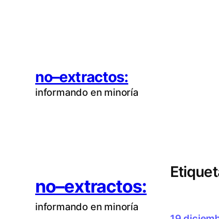
Saltar
al
contenido
no–extractos:
informando en minoría
Etiquet
no–extractos:
informando en minoría
19 diciem