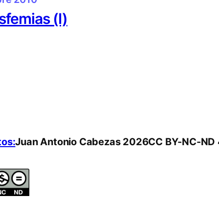
femias (I)
tos:
Juan Antonio Cabezas 2026
CC BY-NC-ND 