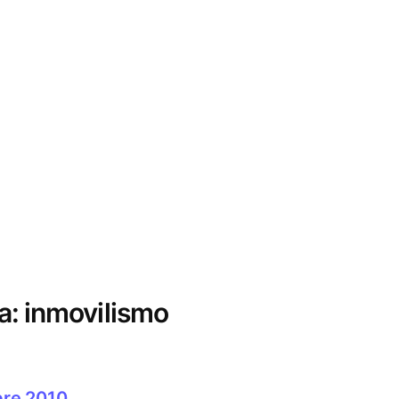
a:
inmovilismo
bre 2010