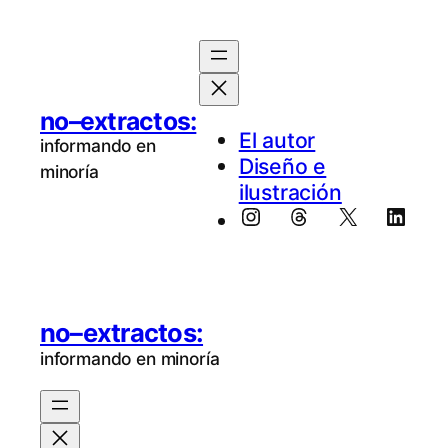
Saltar
al
contenido
no–extractos:
El au­tor
informando en
Diseño e
minoría
ilustración
Instagram
Threads
X
Linke
no–extractos:
informando en minoría