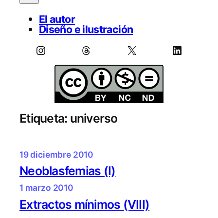
El autor
Diseño e ilustración
Instagram
Threads
X
LinkedIn
Etiqueta:
universo
19 diciembre 2010
Neoblasfemias (I)
1 marzo 2010
Extractos mínimos (VIII)