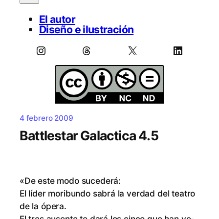
El autor
Diseño e ilustración
Instagram
Threads
X
LinkedIn
4 febrero 2009
Battlestar Galactica 4.5
«De es­te mo­do sucederá:
El lí­der mo­ri­bun­do sa­brá la ver­dad del tea­tro
de la ópera.
El tres au­sen­te te da­rá los cin­co que han ve­