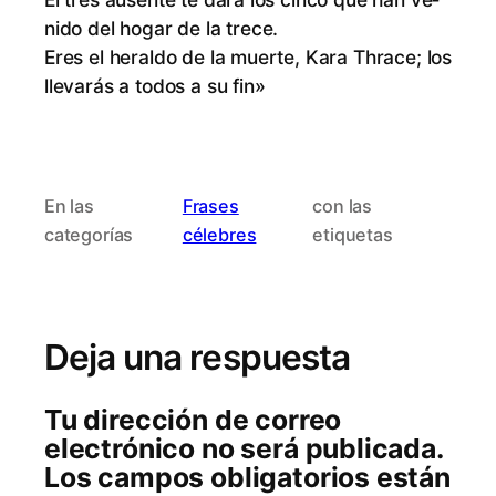
ni­do del ho­gar de la trece.
Eres el he­ral­do de la muer­te, Ka­ra Th­ra­ce; los
lle­va­rás a to­dos a su fin»
En las
Frases
con las
categorías
célebres
etiquetas
Deja una respuesta
Tu dirección de correo
electrónico no será publicada.
Los campos obligatorios están