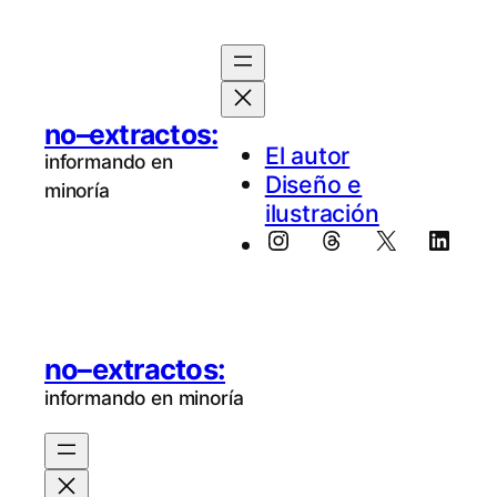
no–extractos:
El au­tor
informando en
Diseño e
minoría
ilustración
Instagram
Threads
X
Linke
no–extractos:
informando en minoría