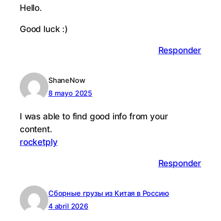
He­llo.
Good luck :)
Responder
ShaneNow
8 mayo 2025
I was able to find good in­fo from your
content.
roc­ketply
Responder
Сборные грузы из Китая в Россию
4 abril 2026