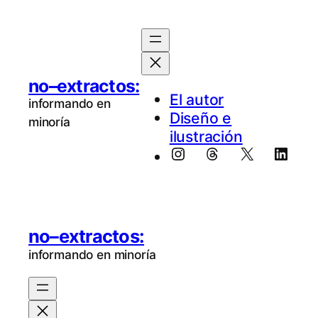
no–extractos:
El au­tor
informando en
Diseño e
minoría
ilustración
Instagram
Threads
X
Linke
no–extractos:
informando en minoría