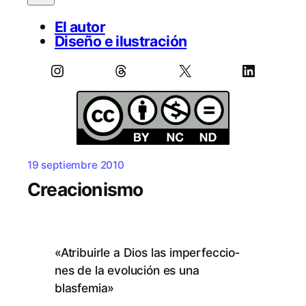
El autor
Diseño e ilustración
Instagram
Threads
X
LinkedIn
19 septiembre 2010
Creacionismo
«Atri­buir­le a Dios las im­per­fec­cio­
nes de la evo­lu­ción es una
blasfemia»