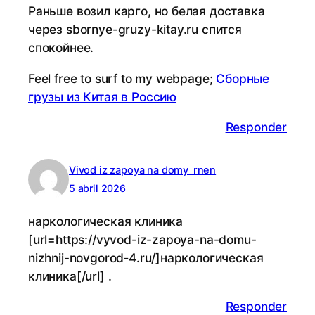
Раньше возил карго, но белая доставка
через sbornye-gruzy-kitay.ru спится
спокойнее.
Feel free to surf to my web­pa­ge;
Сборные
грузы из Китая в Россию
Responder
Vivod iz zapoya na domy_rnen
5 abril 2026
наркологическая клиника
[url=https://vyvod-iz-zapoya-na-domu-
nizhnij-novgorod‑4.ru/]наркологическая
клиника[/url] .
Responder