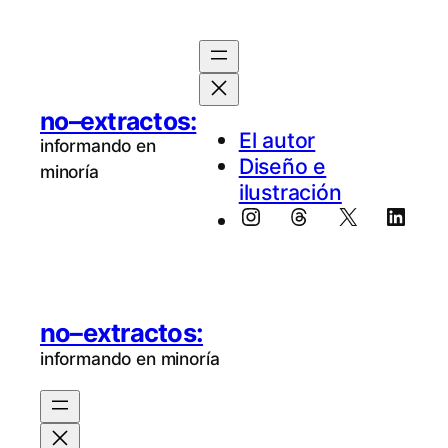
no–extractos:
El au­tor
informando en
Diseño e
minoría
ilustración
Instagram
Threads
X
Linke
no–extractos:
informando en minoría