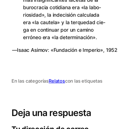
bu­ro­cra­cia co­ti­dia­na era «la la­bo­
rio­si­dad», la in­de­ci­sión cal­cu­la­da
era «la cau­te­la» y la ter­que­dad cie­
ga en con­ti­nuar por un ca­mino
erró­neo era «la determinación».
—Isaac Asi­mov: «Fun­da­ción e Im­pe­rio», 1952
En las categorías
Relatos
con las etiquetas
Deja una respuesta