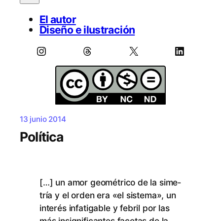
El autor
Diseño e ilustración
Instagram
Threads
X
LinkedIn
13 junio 2014
Política
[…] un amor geo­mé­tri­co de la si­me­
tría y el or­den era «el sis­te­ma», un
in­te­rés in­fa­ti­ga­ble y fe­bril por las
más in­sig­ni­fi­can­tes fa­ce­tas de la