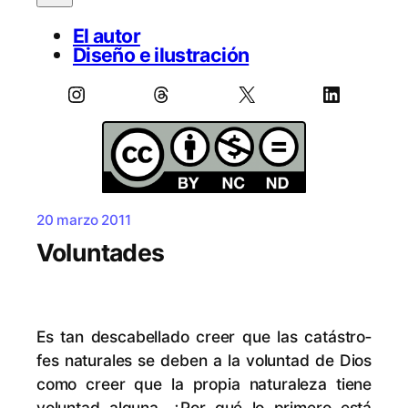
El autor
Diseño e ilustración
Instagram
Threads
X
LinkedIn
20 marzo 2011
Voluntades
Es tan des­ca­be­lla­do creer que las ca­tás­tro­
fes na­tu­ra­les se de­ben a la vo­lun­tad de Dios
co­mo creer que la pro­pia na­tu­ra­le­za tie­ne
vo­lun­tad al­gu­na. ¿Por qué lo pri­me­ro es­tá