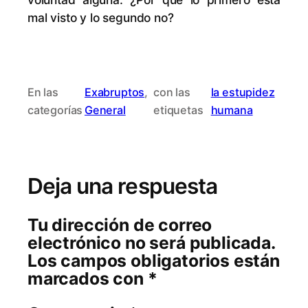
mal vis­to y lo se­gun­do no?
En las
Exabruptos
, 
con las
la estupidez
categorías
General
etiquetas
humana
Deja una respuesta
Tu dirección de correo
electrónico no será publicada.
Los campos obligatorios están
marcados con
*