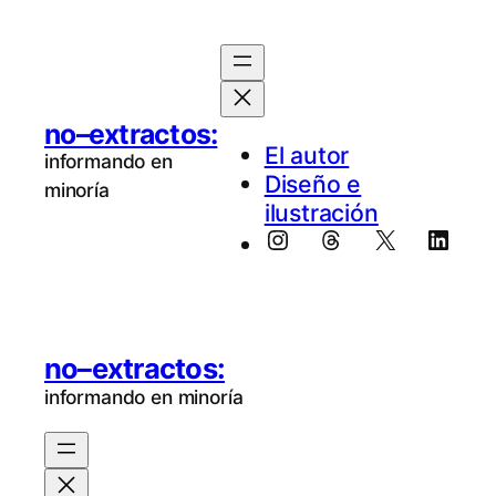
no–extractos:
El au­tor
informando en
Diseño e
minoría
ilustración
Instagram
Threads
X
Linke
no–extractos:
informando en minoría