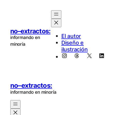
Saltar
al
contenido
no–extractos:
El au­tor
informando en
Diseño e
minoría
ilustración
Instagram
Threads
X
Linke
no–extractos:
informando en minoría