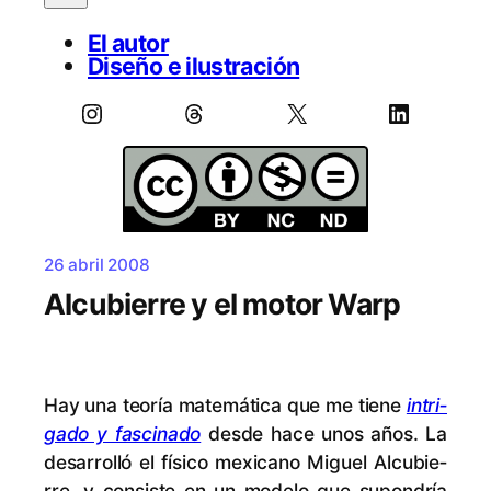
El autor
Diseño e ilustración
Instagram
Threads
X
LinkedIn
26 abril 2008
Alcubierre y el motor Warp
Hay una teo­ría ma­te­má­ti­ca que me tie­ne
in­tri­
ga­do y fas­ci­na­do
des­de ha­ce unos años. La
de­sa­rro­lló el fí­si­co me­xi­cano Mi­guel Al­cu­bie­
rre, y con­sis­te en un mo­de­lo que su­pon­dría