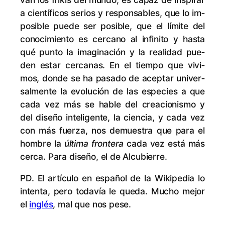
a cien­tí­fi­cos se­rios y res­pon­sa­bles, que lo im­
po­si­ble pue­de ser po­si­ble, que el lí­mi­te del
co­no­ci­mien­to es cer­cano al in­fi­ni­to y has­ta
qué pun­to la ima­gi­na­ción y la reali­dad pue­
den es­tar cer­ca­nas. En el tiem­po que vi­vi­
mos, don­de se ha pa­sa­do de acep­tar uni­ver­
sal­men­te la evo­lu­ción de las es­pe­cies a que
ca­da vez más se ha­ble del crea­cio­nis­mo y
del di­se­ño in­te­li­gen­te, la cien­cia, y ca­da vez
con más fuer­za, nos de­mues­tra que pa­ra el
hom­bre la
úl­ti­ma fron­te­ra
ca­da vez es­tá más
cer­ca. Pa­ra di­se­ño, el de Alcubierre.
PD. El ar­tícu­lo en es­pa­ñol de la Wi­ki­pe­dia lo
in­ten­ta, pe­ro to­da­vía le que­da. Mu­cho me­jor
el
in­glés
, mal que nos pese.