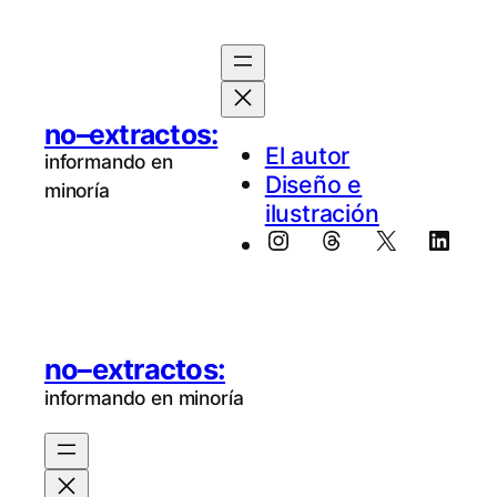
no–extractos:
El au­tor
informando en
Diseño e
minoría
ilustración
Instagram
Threads
X
Linke
no–extractos:
informando en minoría