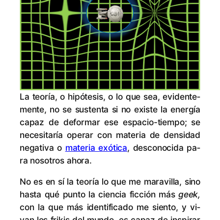
La teo­ría, o hi­pó­te­sis, o lo que sea, evi­den­te­
men­te, no se sus­ten­ta si no exis­te la ener­gía
ca­paz de de­for­mar ese es­pa­cio-tiem­po; se
ne­ce­si­ta­ría ope­rar con ma­te­ria de den­si­dad
ne­ga­ti­va o
ma­te­ria exó­ti­ca
, des­co­no­ci­da pa­
ra no­so­tros ahora.
No es en sí la teo­ría lo que me ma­ra­vi­lla, sino
has­ta qué pun­to la cien­cia fic­ción más
geek,
con la que más iden­ti­fi­ca­do me sien­to, y vi­
van los fri­kis del mun­do, es ca­paz de ins­pi­rar