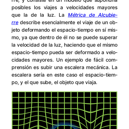
po­si­bles los via­jes a ve­lo­ci­da­des ma­yo­res
que la de la luz. La
Mé­tri­ca de Al­cu­bie­
rre
des­cri­be esen­cial­men­te el via­je de un ob­
je­to de­for­man­do el es­pa­cio-tiem­po en sí mis­
mo, ya que den­tro de él no se pue­de su­pe­rar
la ve­lo­ci­dad de la luz, ha­cien­do que el mis­mo
es­pa­cio-tiem­po pue­da ser de­for­ma­do a ve­lo­
ci­da­des ma­yo­res. Un ejem­plo de fá­cil com­
pren­sión es su­bir una es­ca­le­ra me­cá­ni­ca. La
es­ca­le­ra se­ría en es­te ca­so el es­pa­cio-tiem­
po, y el que sube, el ob­je­to que viaja.