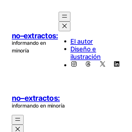
no–extractos:
El au­tor
informando en
Diseño e
minoría
ilustración
Instagram
Threads
X
Linke
no–extractos:
informando en minoría