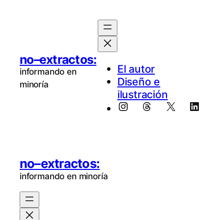
no–extractos:
El au­tor
informando en
Diseño e
minoría
ilustración
Instagram
Threads
X
Linke
no–extractos:
informando en minoría