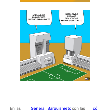
En las
General
, 
Barquismeto
con las
có