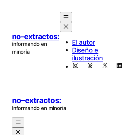
no–extractos:
El au­tor
informando en
Diseño e
minoría
ilustración
Instagram
Threads
X
Linke
no–extractos:
informando en minoría