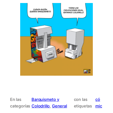
En las
Barquismeto y
con las
có
categorías
Colodrillo
, 
General
etiquetas
mic