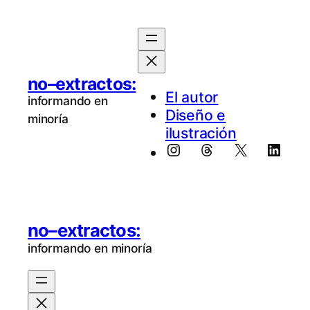
no–extractos:
El au­tor
informando en
Diseño e
minoría
ilustración
Instagram
Threads
X
Linke
no–extractos:
informando en minoría