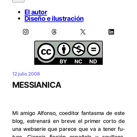
El autor
Diseño e ilustración
Instagram
Threads
X
LinkedIn
12 julio 2008
MESSIANICA
Mi ami­go Al­fon­so, co­edi­tor fan­tas­ma de es­te
blog, es­tre­na­rá en bre­ve el pri­mer cor­to de
una web­se­rie que pa­re­ce que va a te­ner fu­
tu­ro. Cien­cia fic­ción es­pa­ño­la y se­vi­lla­na.