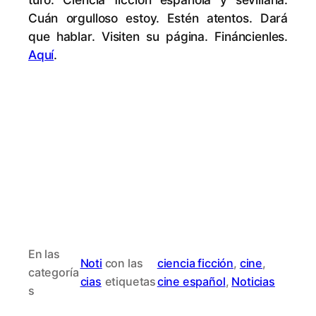
Cuán or­gu­llo­so es­toy. Es­tén aten­tos. Da­rá
que ha­blar. Vi­si­ten su pá­gi­na. Fi­nán­cien­les.
Aquí
.
En las
Noti
con las
ciencia ficción
, 
cine
, 
categoría
cias
etiquetas
cine español
, 
Noticias
s