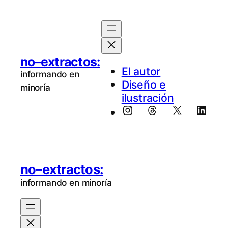
no–extractos:
El au­tor
informando en
Diseño e
minoría
ilustración
Instagram
Threads
X
Linke
no–extractos:
informando en minoría