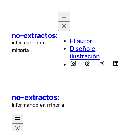
no–extractos:
El au­tor
informando en
Diseño e
minoría
ilustración
Instagram
Threads
X
Linke
no–extractos:
informando en minoría