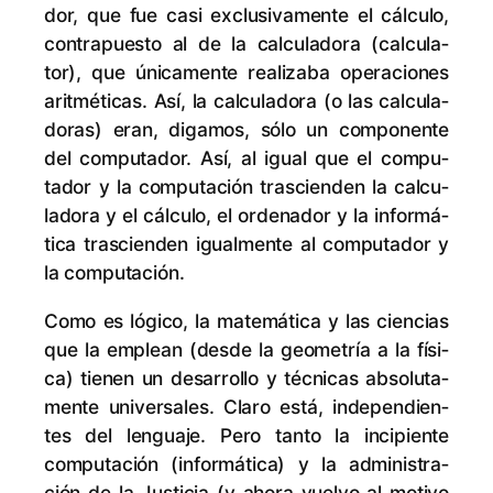
dor, que fue ca­si ex­clu­si­va­men­te el cálcu­lo,
con­tra­pues­to al de la cal­cu­la­do­ra (cal­cu­la­
tor), que úni­ca­men­te rea­li­za­ba ope­ra­cio­nes
arit­mé­ti­cas. Así, la cal­cu­la­do­ra (o las cal­cu­la­
do­ras) eran, di­ga­mos, só­lo un com­po­nen­te
del compu­tador. Así, al igual que el compu­
tador y la compu­tación tras­cien­den la cal­cu­
la­do­ra y el cálcu­lo, el or­de­na­dor y la in­for­má­
ti­ca tras­cien­den igual­men­te al compu­tador y
la computación.
Co­mo es ló­gi­co, la ma­te­má­ti­ca y las cien­cias
que la em­plean (des­de la geo­me­tría a la fí­si­
ca) tie­nen un de­sa­rro­llo y téc­ni­cas ab­so­lu­ta­
men­te uni­ver­sa­les. Cla­ro es­tá, in­de­pen­dien­
tes del len­gua­je. Pe­ro tan­to la in­ci­pien­te
compu­tación (in­for­má­ti­ca) y la ad­mi­nis­tra­
ción de la Jus­ti­cia (y aho­ra vuel­vo al mo­ti­vo