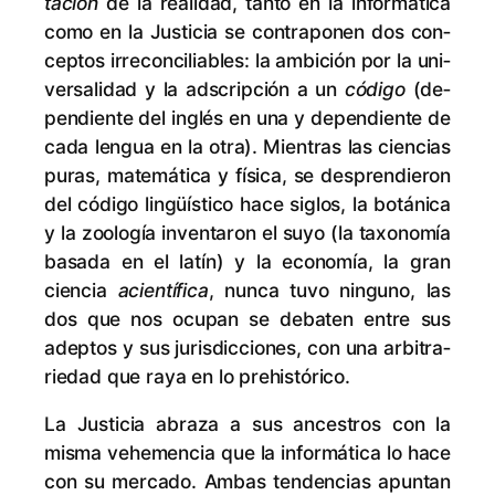
ta­ción
de la reali­dad, tan­to en la in­for­má­ti­ca
co­mo en la Jus­ti­cia se con­tra­po­nen dos con­
cep­tos irre­con­ci­lia­bles: la am­bi­ción por la uni­
ver­sa­li­dad y la ads­crip­ción a un
có­di­go
(de­
pen­dien­te del in­glés en una y de­pen­dien­te de
ca­da len­gua en la otra). Mien­tras las cien­cias
pu­ras, ma­te­má­ti­ca y fí­si­ca, se des­pren­die­ron
del có­di­go lin­güís­ti­co ha­ce si­glos, la bo­tá­ni­ca
y la zoo­lo­gía in­ven­ta­ron el su­yo (la ta­xo­no­mía
ba­sa­da en el la­tín) y la eco­no­mía, la gran
cien­cia
acien­tí­fi­ca
, nun­ca tu­vo nin­guno, las
dos que nos ocu­pan se de­ba­ten en­tre sus
adep­tos y sus ju­ris­dic­cio­nes, con una ar­bi­tra­
rie­dad que ra­ya en lo prehistórico.
La Jus­ti­cia abra­za a sus an­ces­tros con la
mis­ma vehe­men­cia que la in­for­má­ti­ca lo ha­ce
con su mer­ca­do. Am­bas ten­den­cias apun­tan