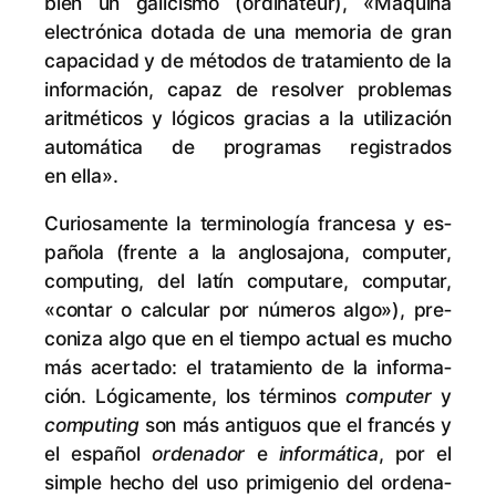
bién un ga­li­cis­mo (or­di­na­teur), «Má­qui­na
elec­tró­ni­ca do­ta­da de una me­mo­ria de gran
ca­pa­ci­dad y de mé­to­dos de tra­ta­mien­to de la
in­for­ma­ción, ca­paz de re­sol­ver pro­ble­mas
arit­mé­ti­cos y ló­gi­cos gra­cias a la uti­li­za­ción
au­to­má­ti­ca de pro­gra­mas re­gis­tra­dos
en ella».
Cu­rio­sa­men­te la ter­mi­no­lo­gía fran­ce­sa y es­
pa­ño­la (fren­te a la an­glo­sa­jo­na, com­pu­ter,
com­pu­ting, del la­tín compu­tare, compu­tar,
«con­tar o cal­cu­lar por nú­me­ros al­go»), pre­
co­ni­za al­go que en el tiem­po ac­tual es mu­cho
más acer­ta­do: el tra­ta­mien­to de la in­for­ma­
ción. Ló­gi­ca­men­te, los tér­mi­nos
com­pu­ter
y
com­pu­ting
son más an­ti­guos que el fran­cés y
el es­pa­ñol
or­de­na­dor
e
in­for­má­ti­ca
, por el
sim­ple he­cho del uso pri­mi­ge­nio del or­de­na­