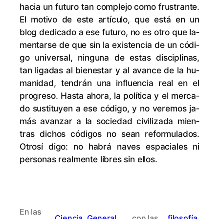
ha­cia un fu­tu­ro tan com­ple­jo co­mo frus­tran­te.
El mo­ti­vo de es­te ar­tícu­lo, que es­tá en un
blog de­di­ca­do a ese fu­tu­ro, no es otro que la­
men­tar­se de que sin la exis­ten­cia de un có­di­
go uni­ver­sal, nin­gu­na de es­tas dis­ci­pli­nas,
tan li­ga­das al bien­es­tar y al avan­ce de la hu­
ma­ni­dad, ten­drán una in­fluen­cia real en el
pro­gre­so. Has­ta aho­ra, la po­lí­ti­ca y el mer­ca­
do sus­ti­tu­yen a ese có­di­go, y no ve­re­mos ja­
más avan­zar a la so­cie­dad ci­vi­li­za­da mien­
tras di­chos có­di­gos no sean re­for­mu­la­dos.
Otro­sí di­go: no ha­brá na­ves es­pa­cia­les ni
per­so­nas real­men­te li­bres sin ellos.
En las
Ciencia
, 
General
, 
con las
filosofía