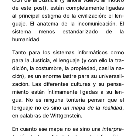
de es­te post), es­tán com­ple­ta­men­te li­ga­das
al prin­ci­pal es­tig­ma de la ci­vi­li­za­ción: el len­
gua­je. El ana­te­ma de la in­co­mu­ni­ca­ción. El
sis­te­ma me­nos es­tan­da­ri­za­do de la
humanidad.
Tan­to pa­ra los sis­te­mas in­for­má­ti­cos co­mo
pa­ra la Jus­ti­cia, el len­gua­je (y con ello la tra­
di­ción, la cos­tum­bre, la pro­pie­dad, ca­si la na­
ción), es un enor­me las­tre pa­ra su uni­ver­sa­li­
za­ción. Las di­fe­ren­tes cul­tu­ras y su pen­sa­
mien­to es­tán ín­ti­ma­men­te li­ga­das a su len­
gua. No es nin­gu­na ton­te­ría pen­sar que el
len­gua­je no es sino
un ma­pa de la reali­dad
,
en pa­la­bras de Wittgenstein.
En cuan­to ese ma­pa no es sino una
in­ter­pre­