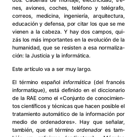
nes, avio­nes, co­ches, te­lé­fono y te­lé­gra­fo,
co­rreos, me­di­ci­na, in­ge­nie­ría, ar­qui­tec­tu­ra,
edu­ca­ción y de­fen­sa, por ci­tar los que se me
vie­nen a la ca­be­za. Y hay dos cam­pos, qui­
zás los más im­por­tan­tes en la evo­lu­ción de la
hu­ma­ni­dad, que se re­sis­ten a esa nor­ma­li­za­
ción: la Jus­ti­cia y la informática.
Es­te ar­tícu­lo va a ser muy largo.
El tér­mino es­pa­ñol
in­for­má­ti­ca
(del fran­cés
in­for­ma­ti­que), es­tá de­fi­ni­do en el dic­cio­na­rio
de la RAE co­mo el «Con­jun­to de co­no­ci­mien­
tos cien­tí­fi­cos y téc­ni­cas que ha­cen po­si­ble el
tra­ta­mien­to au­to­má­ti­co de la in­for­ma­ción por
me­dio de or­de­na­do­res». Hay que se­ña­lar,
tam­bién, que el tér­mino
or­de­na­dor
es tam­