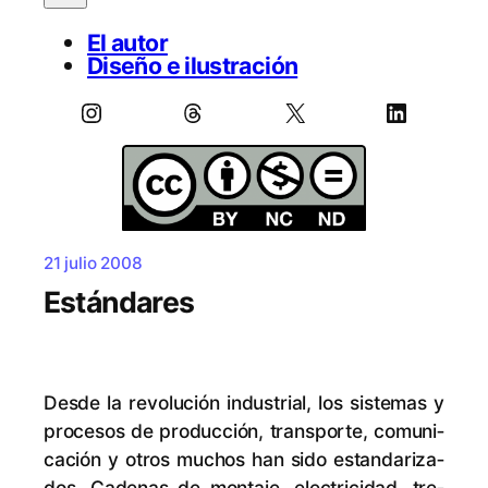
El autor
Diseño e ilustración
Instagram
Threads
X
LinkedIn
21 julio 2008
Estándares
Des­de la re­vo­lu­ción in­dus­trial, los sis­te­mas y
pro­ce­sos de pro­duc­ción, trans­por­te, co­mu­ni­
ca­ción y otros mu­chos han si­do es­tan­da­ri­za­
dos. Ca­de­nas de mon­ta­je, elec­tri­ci­dad, tre­