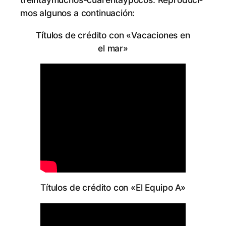
mos al­gu­nos a continuación:
Tí­tu­los de cré­di­to con «Va­ca­cio­nes en
el mar»
Tí­tu­los de cré­di­to con «El Equi­po A»