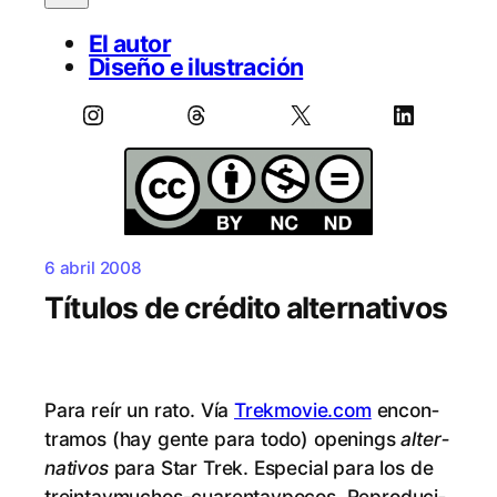
El autor
Diseño e ilustración
Instagram
Threads
X
LinkedIn
6 abril 2008
Títulos de crédito alternativos
Pa­ra reír un ra­to. Vía
Trekmovie.com
en­con­
tra­mos (hay gen­te pa­ra to­do) ope­nings
al­ter­
na­ti­vos
pa­ra Star Trek. Es­pe­cial pa­ra los de
trein­tay­mu­chos-cua­ren­tay­po­cos. Re­pro­du­ci­