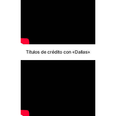
Tí­tu­los de cré­di­to con «Da­llas»