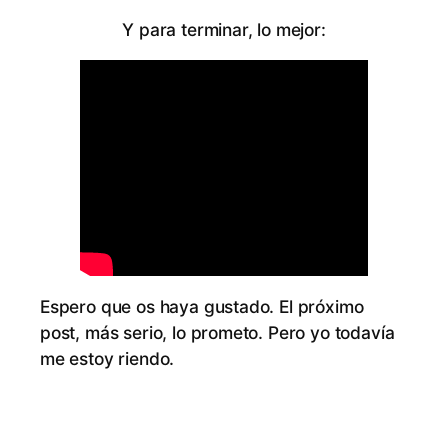
Y pa­ra ter­mi­nar, lo mejor:
Es­pe­ro que os ha­ya gus­ta­do. El pró­xi­mo
post, más se­rio, lo pro­me­to. Pe­ro yo to­da­vía
me es­toy riendo.