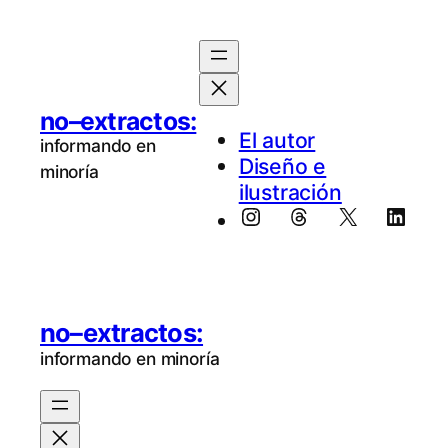
no–extractos:
El au­tor
informando en
Diseño e
minoría
ilustración
Instagram
Threads
X
Linke
no–extractos:
informando en minoría