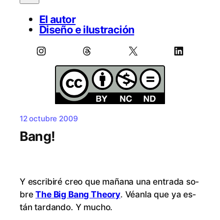
El autor
Diseño e ilustración
Instagram
Threads
X
LinkedIn
12 octubre 2009
Bang!
Y es­cri­bi­ré creo que ma­ña­na una en­tra­da so­
bre
The Big Bang Theory
. Véan­la que ya es­
tán tar­dan­do. Y mucho.