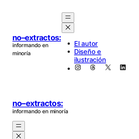
no–extractos:
El au­tor
informando en
Diseño e
minoría
ilustración
Instagram
Threads
X
Linke
no–extractos:
informando en minoría