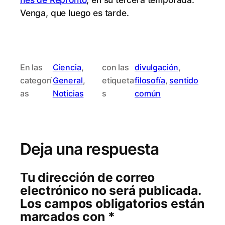
Ven­ga, que lue­go es tarde.
En las
Ciencia
, 
con las
divulgación
, 
categorí
General
, 
etiqueta
filosofía
, 
sentido
as
Noticias
s
común
Deja una respuesta
Tu dirección de correo
electrónico no será publicada.
Los campos obligatorios están
marcados con
*