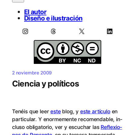
El autor
Diseño e ilustración
Instagram
Threads
X
LinkedIn
2 noviembre 2009
Ciencia y políticos
Te­néis que leer
es­te
blog, y
es­te ar­tícu­lo
en
par­ti­cu­lar. Y enor­me­men­te re­co­men­da­ble, in­
clu­so obli­ga­to­rio, ver y es­cu­char las
Re­fle­xio­
nes de Re­pron­to
, en su ter­ce­ra tem­po­ra­da.