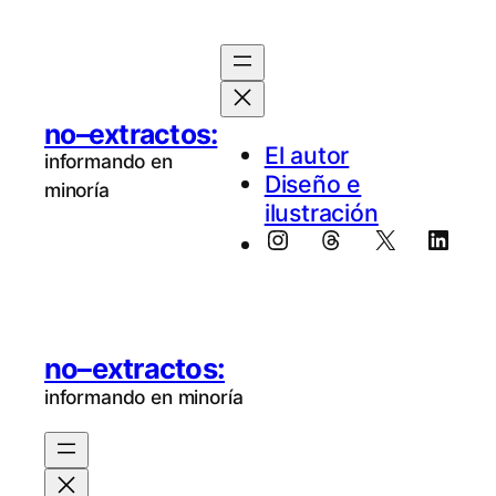
no–extractos:
El au­tor
informando en
Diseño e
minoría
ilustración
Instagram
Threads
X
Linke
no–extractos:
informando en minoría